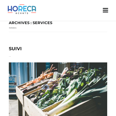
ARCHIVES :
SERVICES
Services
SUIVI
…