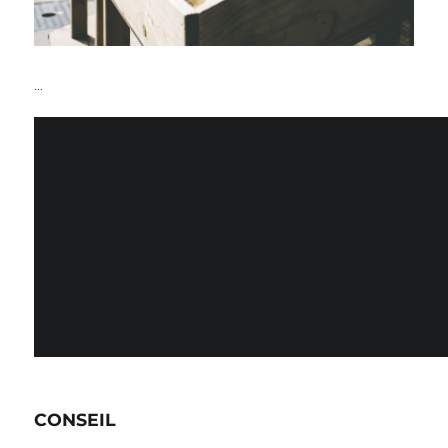
…
CONSEIL
…