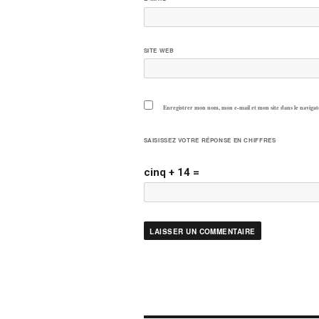
SITE WEB
Enregistrer mon nom, mon e-mail et mon site dans le navig
SAISISSEZ VOTRE RÉPONSE EN CHIFFRES
cinq + 14 =