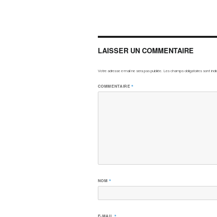
LAISSER UN COMMENTAIRE
Votre adresse e-mail ne sera pas publiée.
Les champs obligatoires sont ind
COMMENTAIRE
*
NOM
*
E-MAIL
*