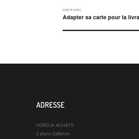
NAVIGATION
PUBLIÉ DANS
DE
Adapter sa carte pour la livr
L’ARTICLE
ADRESSE
HORECA-ACHATS
2 place Gailleton