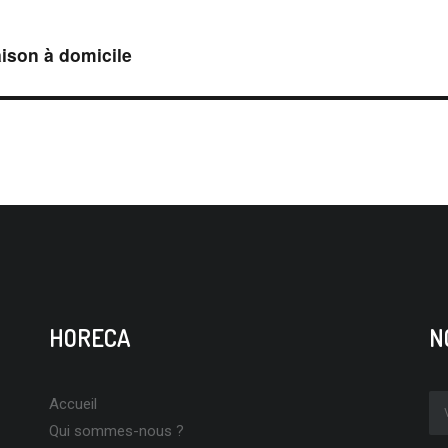
aison à domicile
HORECA
N
Accueil
Qui sommes-nous ?