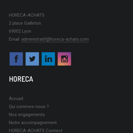
HORECA-ACHATS
PORTRAIT CHRISTOPHE JAMBON – RESTAURATEUR
2 place Gailleton
PARTENAIRE DEPUIS 2016
69002 Lyon
Email:
administratif@horeca-achats.com
EN SAVOIR PLUS
HORECA
ZOOM SUR ALP’VIANDES : PARTENAIRE D’HORECA-ACHATS
Accueil
DEPUIS 2016
Qui sommes-nous ?
Nos engagements
Notre accompagnement
HORECA-ACHATS Connect