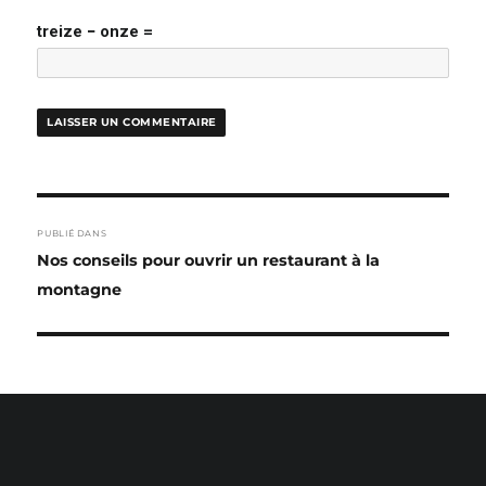
treize − onze =
NAVIGATION
PUBLIÉ DANS
DE
Nos conseils pour ouvrir un restaurant à la
L’ARTICLE
montagne