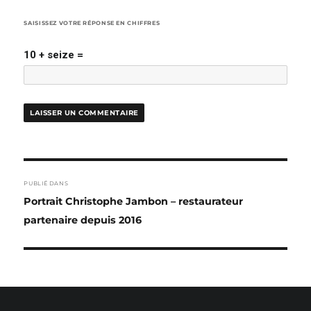
SAISISSEZ VOTRE RÉPONSE EN CHIFFRES
10 + seize =
NAVIGATION
PUBLIÉ DANS
DE
Portrait Christophe Jambon – restaurateur
L’ARTICLE
partenaire depuis 2016