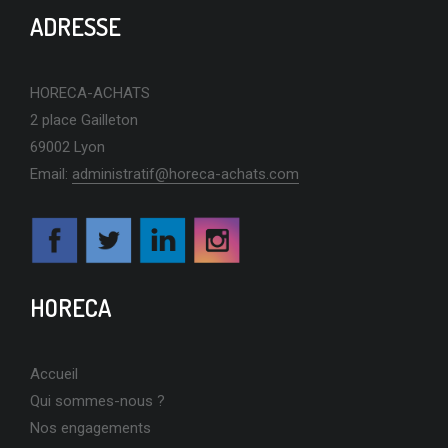
ADRESSE
HORECA-ACHATS
PORTRAIT CHRISTOPHE JAMBON – RESTAURATEUR
2 place Gailleton
PARTENAIRE DEPUIS 2016
69002 Lyon
Email:
administratif@horeca-achats.com
EN SAVOIR PLUS
HORECA
ZOOM SUR ALP’VIANDES : PARTENAIRE D’HORECA-ACHATS
Accueil
DEPUIS 2016
Qui sommes-nous ?
Nos engagements