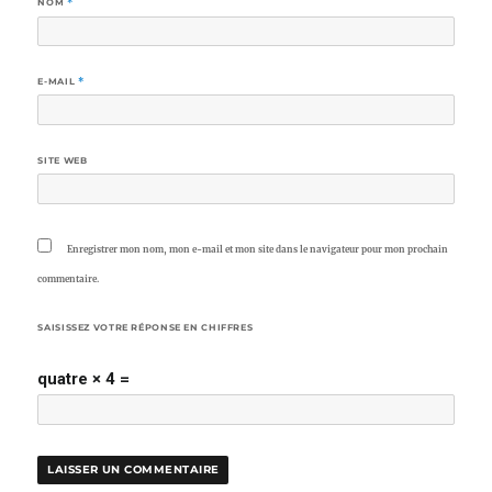
NOM
*
E-MAIL
*
SITE WEB
Enregistrer mon nom, mon e-mail et mon site dans le navigateur pour mon prochain
commentaire.
SAISISSEZ VOTRE RÉPONSE EN CHIFFRES
quatre × 4 =