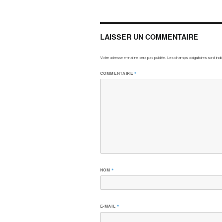
LAISSER UN COMMENTAIRE
Votre adresse e-mail ne sera pas publiée.
Les champs obligatoires sont ind
COMMENTAIRE
*
NOM
*
E-MAIL
*