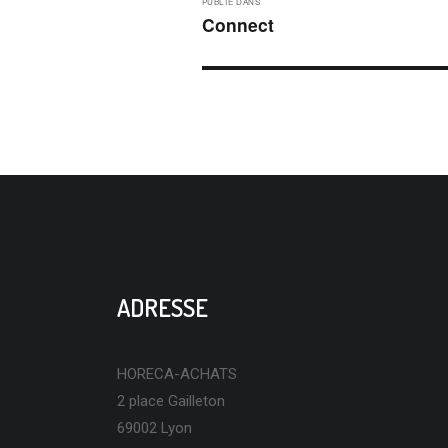
PUBLIÉ DANS
DE
Connect
L’ARTICLE
ADRESSE
HORECA-ACHATS
2 place Gailleton
69002 Lyon