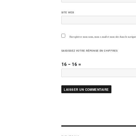
SITE WEB
Enregistrer mon nom, mon e-mail et mon site dans le navig
SAISISSEZ VOTRE RÉPONSE EN CHIFFRES
16 − 16 =
NAVIGATION