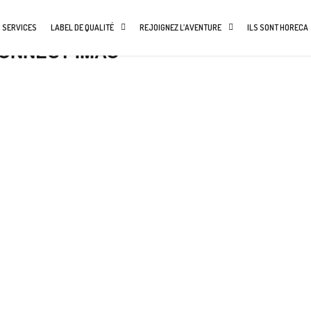
 SERVICES
LABEL DE QUALITÉ
REJOIGNEZ L’AVENTURE
ILS SONT HORECA
ONNECT-IMAC