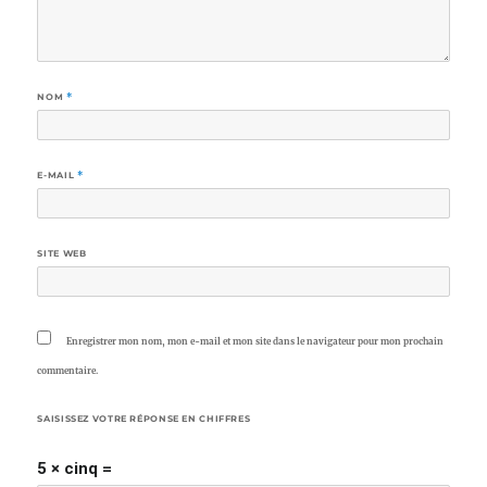
NOM
*
E-MAIL
*
SITE WEB
Enregistrer mon nom, mon e-mail et mon site dans le navigateur pour mon prochain
commentaire.
SAISISSEZ VOTRE RÉPONSE EN CHIFFRES
5 × cinq =