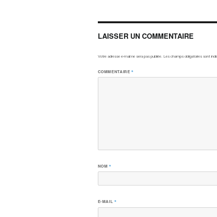
LAISSER UN COMMENTAIRE
Votre adresse e-mail ne sera pas publiée.
Les champs obligatoires sont ind
COMMENTAIRE
*
NOM
*
E-MAIL
*