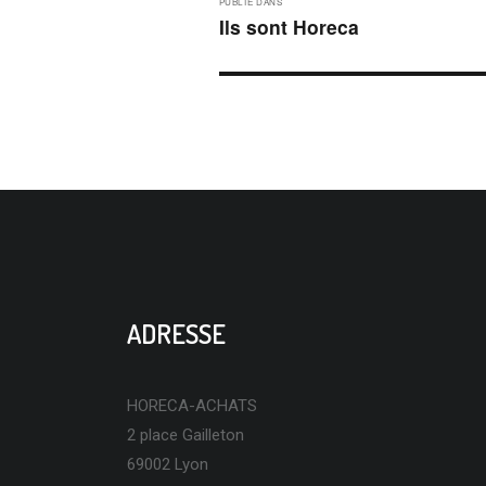
PUBLIÉ DANS
DE
Ils sont Horeca
L’ARTICLE
ADRESSE
HORECA-ACHATS
2 place Gailleton
69002 Lyon