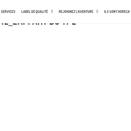
 SERVICES
LABEL DE QUALITÉ
REJOIGNEZ L’AVENTURE
ILS SONT HORECA
2_L’APPART DU 17 2