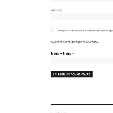
SITE WEB
Enregistrer mon nom, mon e-mail et mon site dans le navig
SAISISSEZ VOTRE RÉPONSE EN CHIFFRES
trois + trois =
NAVIGATION