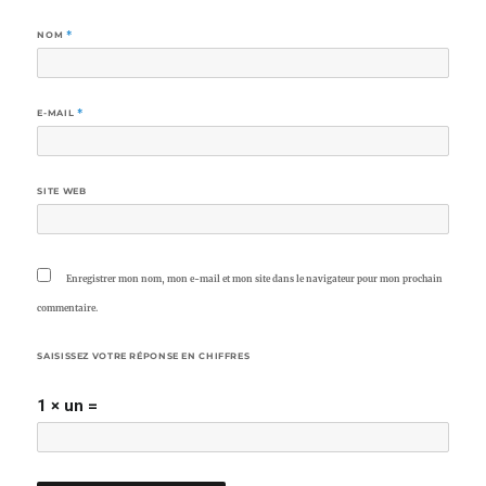
NOM
*
E-MAIL
*
SITE WEB
Enregistrer mon nom, mon e-mail et mon site dans le navigateur pour mon prochain
commentaire.
SAISISSEZ VOTRE RÉPONSE EN CHIFFRES
1 × un =