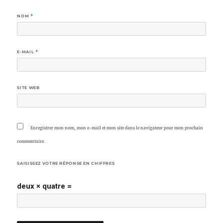
NOM
*
E-MAIL
*
SITE WEB
Enregistrer mon nom, mon e-mail et mon site dans le navigateur pour mon prochain
commentaire.
SAISISSEZ VOTRE RÉPONSE EN CHIFFRES
deux × quatre =