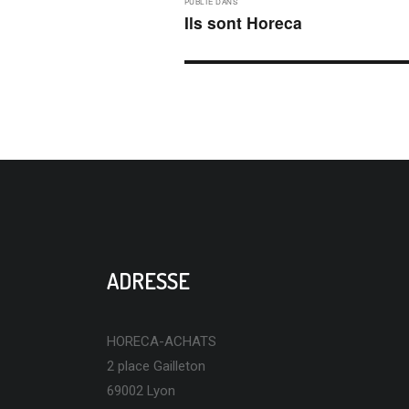
PUBLIÉ DANS
DE
Ils sont Horeca
L’ARTICLE
ADRESSE
HORECA-ACHATS
2 place Gailleton
69002 Lyon