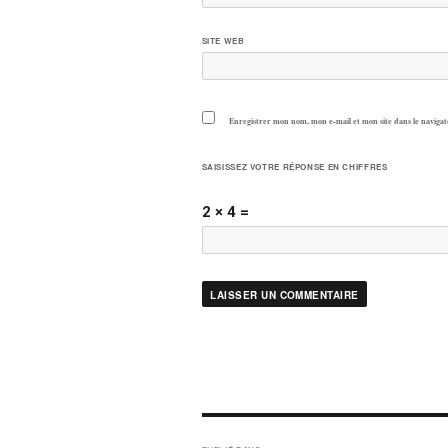
SITE WEB
Enregistrer mon nom, mon e-mail et mon site dans le navig
SAISISSEZ VOTRE RÉPONSE EN CHIFFRES
2 × 4 =
NAVIGATION