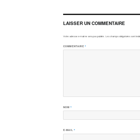
LAISSER UN COMMENTAIRE
Votre adresse e-mail ne sera pas publiée.
Les champs obligatoires sont ind
COMMENTAIRE
*
NOM
*
E-MAIL
*