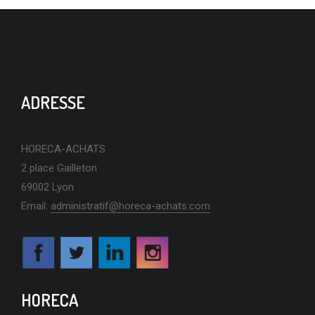
ADRESSE
HORECA-ACHATS
2 place Gailleton
69002 Lyon
Email:
administratif@horeca-achats.com
HORECA