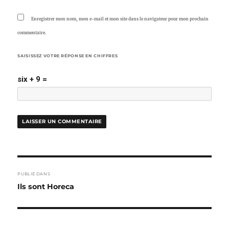
Enregistrer mon nom, mon e-mail et mon site dans le navigateur pour mon prochain
commentaire.
SAISISSEZ VOTRE RÉPONSE EN CHIFFRES
six + 9 =
NAVIGATION
PUBLIÉ DANS
DE
Ils sont Horeca
L’ARTICLE