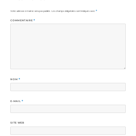
Votre adresse e-mail ne sera pas publiée.
Les champs obligatoires sont indiqués avec
*
COMMENTAIRE
*
NOM
*
E-MAIL
*
SITE WEB