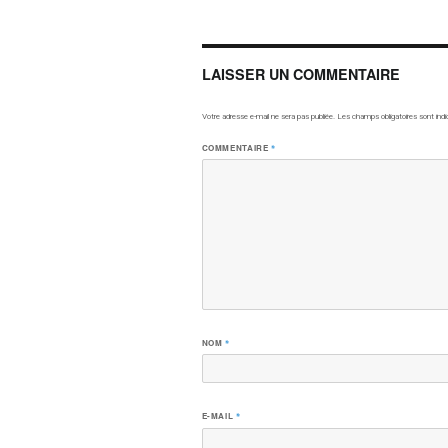
LAISSER UN COMMENTAIRE
Votre adresse e-mail ne sera pas publiée.
Les champs obligatoires sont ind
COMMENTAIRE
*
NOM
*
E-MAIL
*