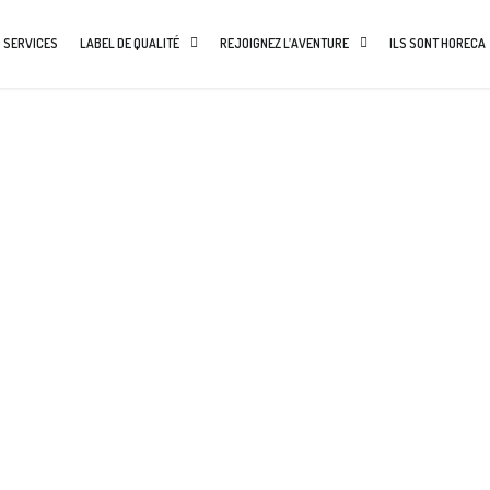
 SERVICES
LABEL DE QUALITÉ
REJOIGNEZ L’AVENTURE
ILS SONT HORECA