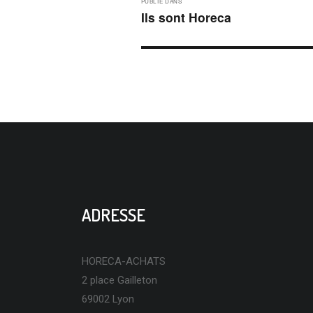
PUBLIÉ DANS
DE
Ils sont Horeca
L’ARTICLE
ADRESSE
HORECA-ACHATS
2 place Gailleton
69002 Lyon