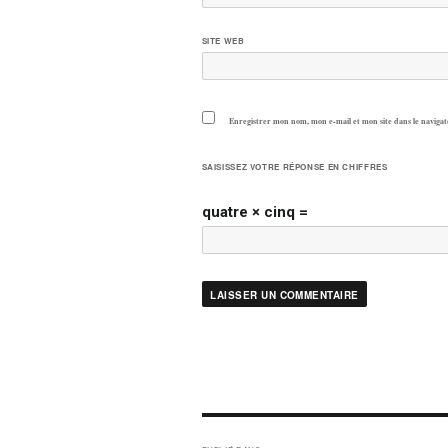
SITE WEB
Enregistrer mon nom, mon e-mail et mon site dans le navig
SAISISSEZ VOTRE RÉPONSE EN CHIFFRES
quatre × cinq =
NAVIGATION