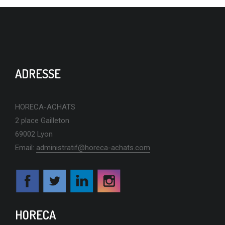
ADRESSE
HORECA-ACHATS
2 place Gailleton
69002 Lyon
Email:
administratif@horeca-achats.com
HORECA