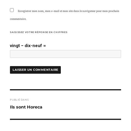
Enregistrer mon nom, mon e-mail et mon site dans le navigateur pour mon prochain
commentaire.
SAISISSEZ VOTRE RÉPONSE EN CHIFFRES
vingt − dix-neuf =
NAVIGATION
PUBLIÉ DANS
DE
Ils sont Horeca
L’ARTICLE