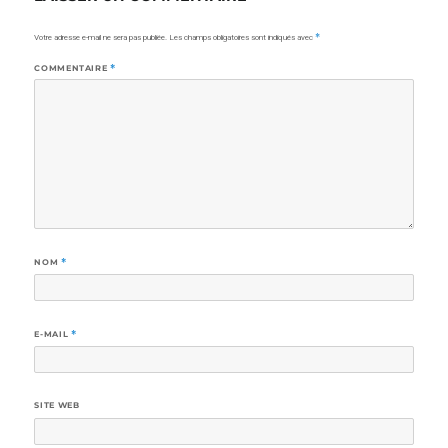
Votre adresse e-mail ne sera pas publiée.
Les champs obligatoires sont indiqués avec
*
COMMENTAIRE
*
NOM
*
E-MAIL
*
SITE WEB