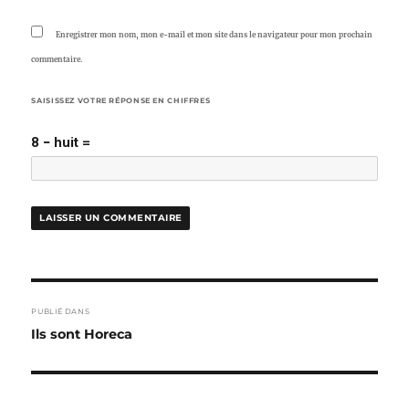
Enregistrer mon nom, mon e-mail et mon site dans le navigateur pour mon prochain
commentaire.
SAISISSEZ VOTRE RÉPONSE EN CHIFFRES
8 − huit =
NAVIGATION
PUBLIÉ DANS
DE
Ils sont Horeca
L’ARTICLE