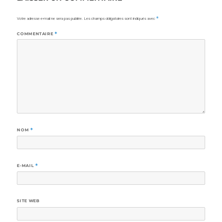
Votre adresse e-mail ne sera pas publiée.
Les champs obligatoires sont indiqués avec
*
COMMENTAIRE
*
NOM
*
E-MAIL
*
SITE WEB