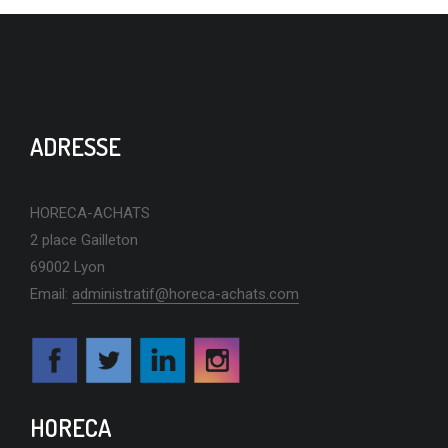
ADRESSE
HORECA-ACHATS
2 place Gailleton
69002 Lyon
Email:
administratif@horeca-achats.com
HORECA