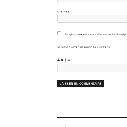
SITE WEB
Enregistrer mon nom, mon e-mail et mon site dans le navig
SAISISSEZ VOTRE RÉPONSE EN CHIFFRES
4 × 1 =
NAVIGATION