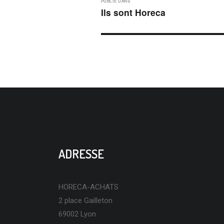
PUBLIÉ DANS
DE
Ils sont Horeca
L’ARTICLE
ADRESSE
HORECA-ACHATS
2 place Gailleton
69002 Lyon