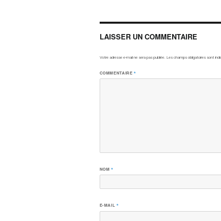
LAISSER UN COMMENTAIRE
Votre adresse e-mail ne sera pas publiée.
Les champs obligatoires sont ind
COMMENTAIRE
*
NOM
*
E-MAIL
*