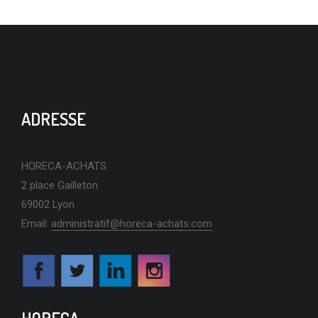
ADRESSE
HORECA-ACHATS
2 place Gailleton
69002 Lyon
Email:
administratif@horeca-achats.com