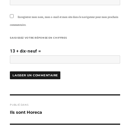
Enregistrer mon nom, mon e-mail et mon site dans le navigateur pour mon prochain
commentaire.
SAISISSEZ VOTRE RÉPONSE EN CHIFFRES
13 + dix-neuf =
NAVIGATION
PUBLIÉ DANS
DE
Ils sont Horeca
L’ARTICLE