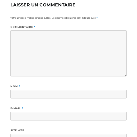
LAISSER UN COMMENTAIRE
Votre adresse e-mail ne sera pas publiée.
Les champs obligatoires sont indiqués avec
*
COMMENTAIRE
*
NOM
*
E-MAIL
*
SITE WEB