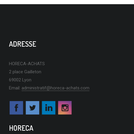
ADRESSE
HORECA-ACHATS
2 place Gailleton
69002 Lyon
Email:
administratif@horeca-achats.com
HORECA