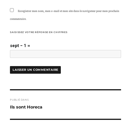
Enregistrer mon nom, mon e-mail et mon site dans le navigateur pour mon prochain
commentaire.
SAISISSEZ VOTRE RÉPONSE EN CHIFFRES
sept − 1 =
NAVIGATION
PUBLIÉ DANS
DE
Ils sont Horeca
L’ARTICLE