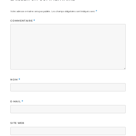
Votre adresse e-mail ne sera pas publiée.
Les champs obligatoires sont indiqués avec
*
COMMENTAIRE
*
NOM
*
E-MAIL
*
SITE WEB