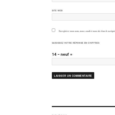
SITE WEB
Enregistrer mon nom, mon e-mail et mon site dans le navig
SAISISSEZ VOTRE RÉPONSE EN CHIFFRES
14 − neuf =
NAVIGATION