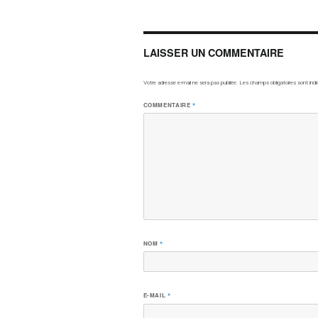
LAISSER UN COMMENTAIRE
Votre adresse e-mail ne sera pas publiée.
Les champs obligatoires sont ind
COMMENTAIRE
*
NOM
*
E-MAIL
*