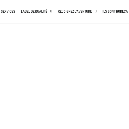
 SERVICES
LABEL DE QUALITÉ
REJOIGNEZ L’AVENTURE
ILS SONT HORECA