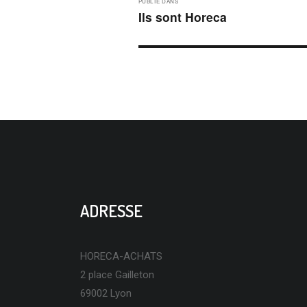
PUBLIÉ DANS
DE
Ils sont Horeca
L’ARTICLE
ADRESSE
HORECA-ACHATS
2 place Gailleton
69002 Lyon