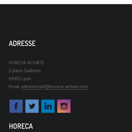
ADRESSE
HORECA-ACHATS
2 place Gailleton
69002 Lyon
Email:
administratif@horeca-achats.com
HORECA