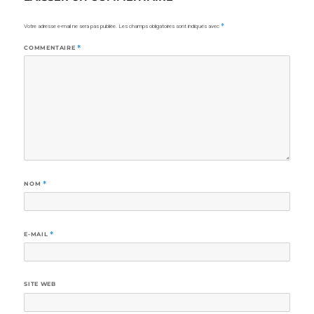
Votre adresse e-mail ne sera pas publiée.
Les champs obligatoires sont indiqués avec
*
COMMENTAIRE
*
NOM
*
E-MAIL
*
SITE WEB