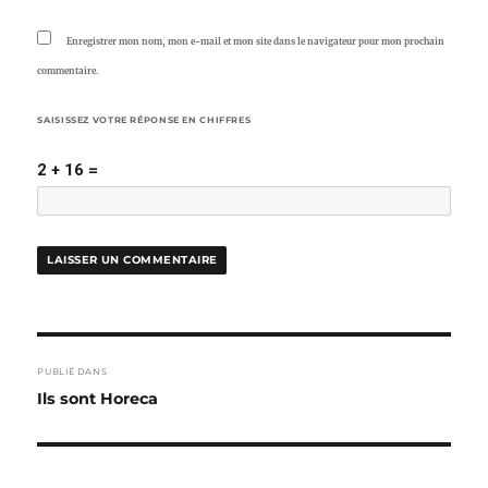
Enregistrer mon nom, mon e-mail et mon site dans le navigateur pour mon prochain
commentaire.
SAISISSEZ VOTRE RÉPONSE EN CHIFFRES
2 + 16 =
NAVIGATION
PUBLIÉ DANS
DE
Ils sont Horeca
L’ARTICLE