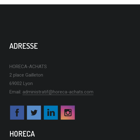
ADRESSE
HORECA-ACHATS
2 place Gailleton
69002 Lyon
Email:
administratif@horeca-achats.com
HORECA