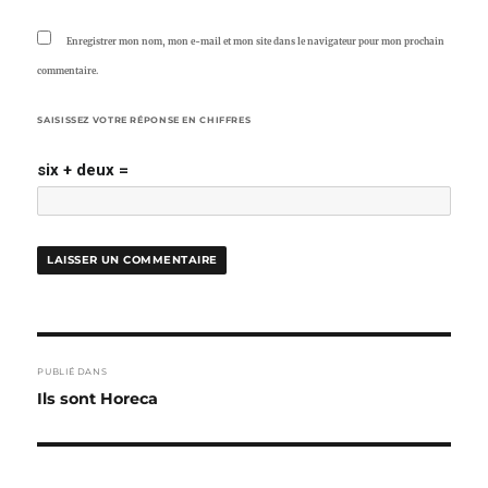
Enregistrer mon nom, mon e-mail et mon site dans le navigateur pour mon prochain
commentaire.
SAISISSEZ VOTRE RÉPONSE EN CHIFFRES
six + deux =
NAVIGATION
PUBLIÉ DANS
DE
Ils sont Horeca
L’ARTICLE