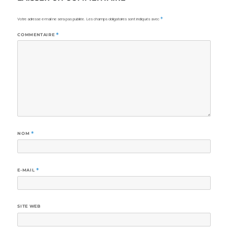
Votre adresse e-mail ne sera pas publiée.
Les champs obligatoires sont indiqués avec
*
COMMENTAIRE
*
NOM
*
E-MAIL
*
SITE WEB