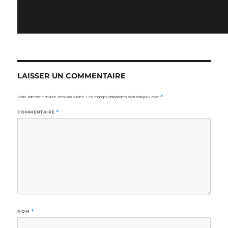
LAISSER UN COMMENTAIRE
Votre adresse e-mail ne sera pas publiée.
Les champs obligatoires sont indiqués avec
*
COMMENTAIRE
*
NOM
*