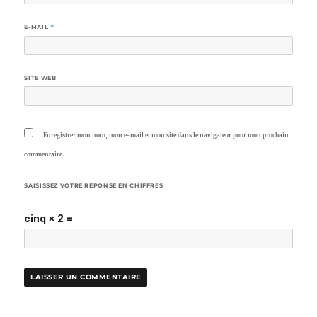
E-MAIL
*
SITE WEB
Enregistrer mon nom, mon e-mail et mon site dans le navigateur pour mon prochain
commentaire.
SAISISSEZ VOTRE RÉPONSE EN CHIFFRES
cinq × 2 =