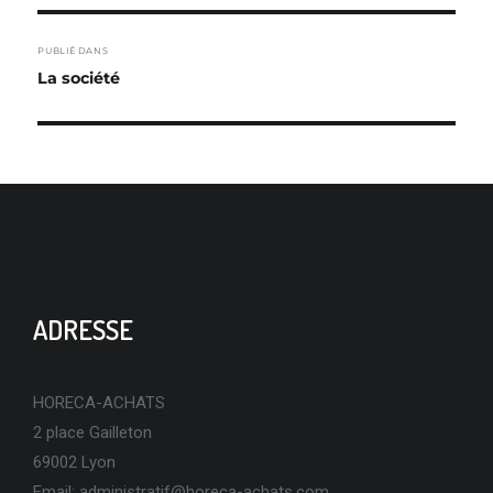
NAVIGATION
PUBLIÉ DANS
DE
La société
L’ARTICLE
ADRESSE
HORECA-ACHATS
2 place Gailleton
69002 Lyon
Email:
administratif@horeca-achats.com