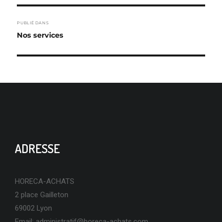
NAVIGATION
PUBLIÉ DANS
DE
Nos services
L’ARTICLE
ADRESSE
HORECA-ACHATS
2 place Gailleton
69002 Lyon
Email:
administratif@horeca-achats.com