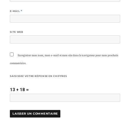
E-MAIL
*
SITE WEB
Enregistrer mon nom, mon e-mail et mon site dans le navigateur pour mon prochain
commentaire.
SAISISSEZ VOTRE RÉPONSE EN CHIFFRES
13 + 18 =