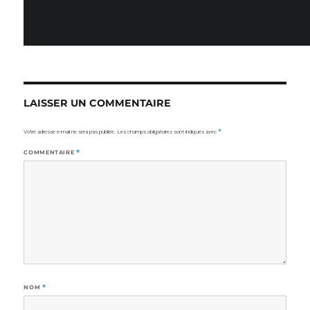
LAISSER UN COMMENTAIRE
Votre adresse e-mail ne sera pas publiée.
Les champs obligatoires sont indiqués avec
*
COMMENTAIRE
*
NOM
*