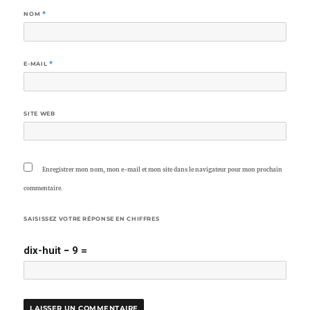
NOM
*
E-MAIL
*
SITE WEB
Enregistrer mon nom, mon e-mail et mon site dans le navigateur pour mon prochain
commentaire.
SAISISSEZ VOTRE RÉPONSE EN CHIFFRES
dix-huit − 9 =