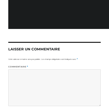
le
réelle
LAISSER UN COMMENTAIRE
Votre adresse e-mail ne sera pas publiée.
Les champs obligatoires sont indiqués avec
*
COMMENTAIRE
*