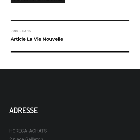
NAVIGATION
PUBLIÉ DANS
DE
Article La Vie Nouvelle
L’ARTICLE
ADRESSE
HORECA-ACHATS
2 place Gailleton