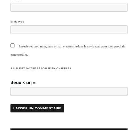
SITE WEB
Enregistrer mon nom, mon e-mail et mon site dans le navigateur pour mon prochain
commentaire.
SAISISSEZ VOTRE RÉPONSE EN CHIFFRES
deux × un =
NAVIGATION