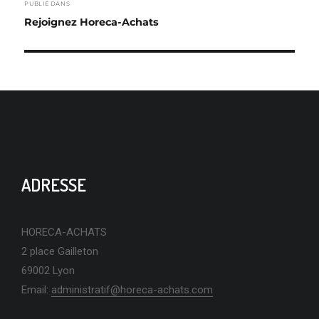
PUBLIÉ DANS
DE
Rejoignez Horeca-Achats
L’ARTICLE
ADRESSE
HORECA-ACHATS
2 place Gailleton
69002 Lyon
Email:
administratif@horeca-achats.com