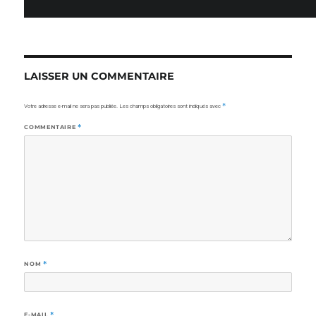
LAISSER UN COMMENTAIRE
Votre adresse e-mail ne sera pas publiée.
Les champs obligatoires sont indiqués avec
*
COMMENTAIRE
*
NOM
*
E-MAIL
*