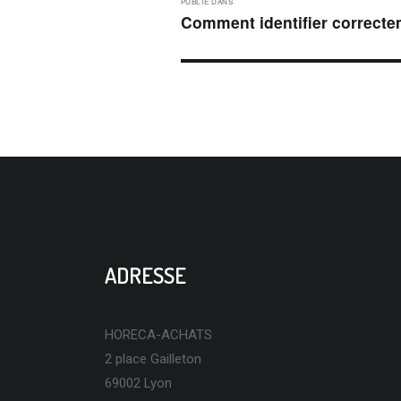
PUBLIÉ DANS
DE
Comment identifier correctem
L’ARTICLE
ADRESSE
HORECA-ACHATS
2 place Gailleton
69002 Lyon