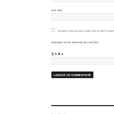
SITE WEB
Enregistrer mon nom, mon e-mail et mon site dans le navig
SAISISSEZ VOTRE RÉPONSE EN CHIFFRES
2 × 4 =
NAVIGATION