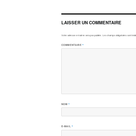
LAISSER UN COMMENTAIRE
Votre adresse e-mail ne sera pas publiée.
Les champs obligatoires sont ind
COMMENTAIRE
*
NOM
*
E-MAIL
*