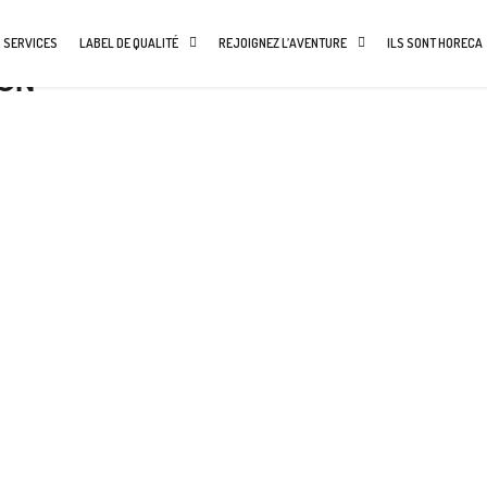
 SERVICES
LABEL DE QUALITÉ
REJOIGNEZ L’AVENTURE
ILS SONT HORECA
ION