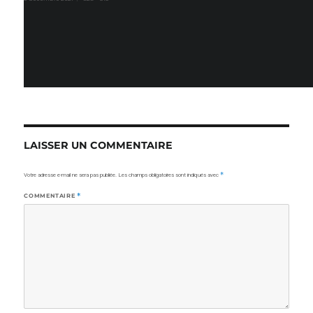
le
réelle
LAISSER UN COMMENTAIRE
Votre adresse e-mail ne sera pas publiée.
Les champs obligatoires sont indiqués avec
*
COMMENTAIRE
*