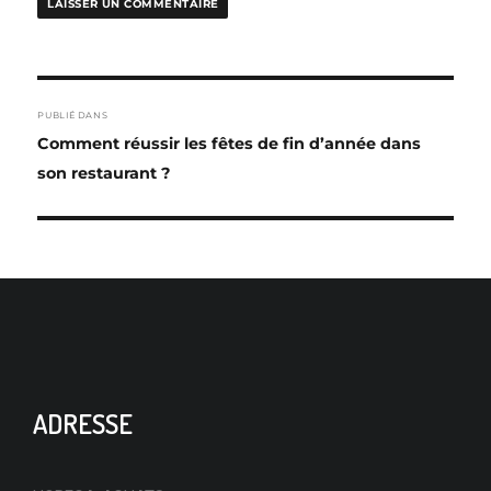
NAVIGATION
PUBLIÉ DANS
DE
Comment réussir les fêtes de fin d’année dans
L’ARTICLE
son restaurant ?
ADRESSE