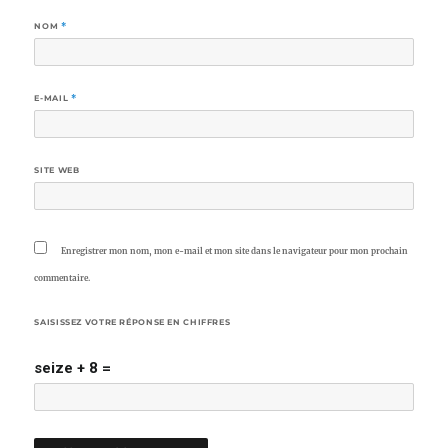
NOM
*
E-MAIL
*
SITE WEB
Enregistrer mon nom, mon e-mail et mon site dans le navigateur pour mon prochain
commentaire.
SAISISSEZ VOTRE RÉPONSE EN CHIFFRES
seize + 8 =