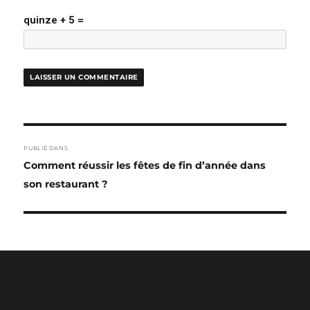
quinze + 5 =
NAVIGATION
PUBLIÉ DANS
DE
Comment réussir les fêtes de fin d’année dans
L’ARTICLE
son restaurant ?