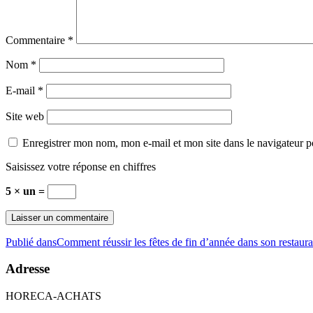
Commentaire
*
Nom
*
E-mail
*
Site web
Enregistrer mon nom, mon e-mail et mon site dans le navigateur
Saisissez votre réponse en chiffres
5 × un =
Navigation
Publié dans
Comment réussir les fêtes de fin d’année dans son restaura
de
Adresse
l’article
HORECA-ACHATS