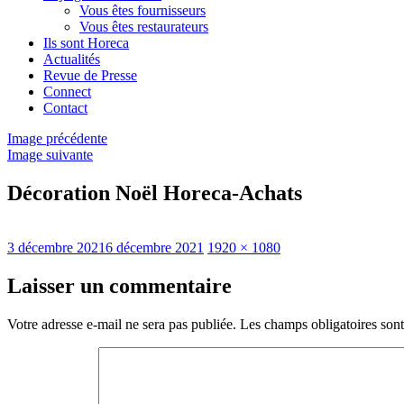
Vous êtes fournisseurs
Vous êtes restaurateurs
Ils sont Horeca
Actualités
Revue de Presse
Connect
Contact
Image précédente
Image suivante
Décoration Noël Horeca-Achats
Publié
Taille
3 décembre 2021
6 décembre 2021
1920 × 1080
le
réelle
Laisser un commentaire
Votre adresse e-mail ne sera pas publiée.
Les champs obligatoires son