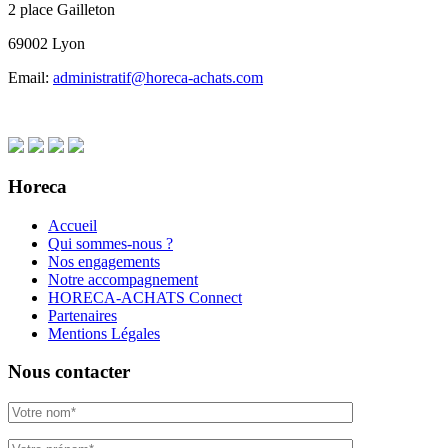
2 place Gailleton
69002 Lyon
Email:
administratif@horeca-achats.com
Horeca
Accueil
Qui sommes-nous ?
Nos engagements
Notre accompagnement
HORECA-ACHATS Connect
Partenaires
Mentions Légales
Nous contacter