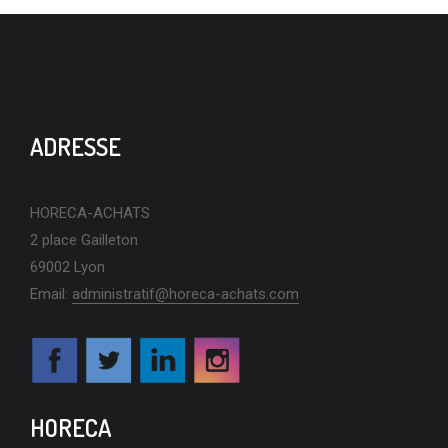
ADRESSE
HORECA-ACHATS
2 place Gailleton
69002 Lyon
Email:
administratif@horeca-achats.com
HORECA