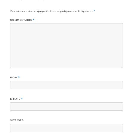
Votre adresse e-mail ne sera pas publiée.
Les champs obligatoires sont indiqués avec
*
COMMENTAIRE
*
NOM
*
E-MAIL
*
SITE WEB