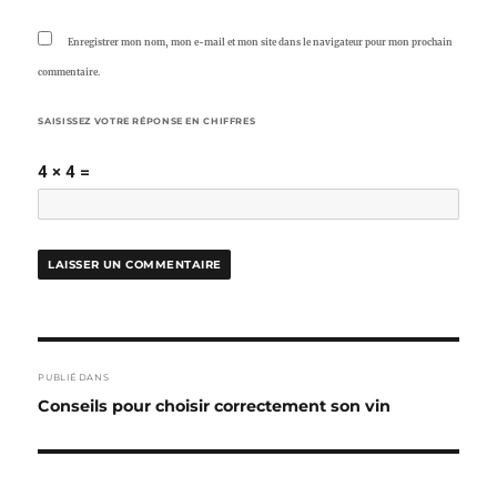
Enregistrer mon nom, mon e-mail et mon site dans le navigateur pour mon prochain
commentaire.
SAISISSEZ VOTRE RÉPONSE EN CHIFFRES
4 × 4 =
NAVIGATION
PUBLIÉ DANS
DE
Conseils pour choisir correctement son vin
L’ARTICLE