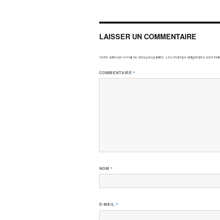
LAISSER UN COMMENTAIRE
Votre adresse e-mail ne sera pas publiée.
Les champs obligatoires sont ind
COMMENTAIRE
*
NOM
*
E-MAIL
*