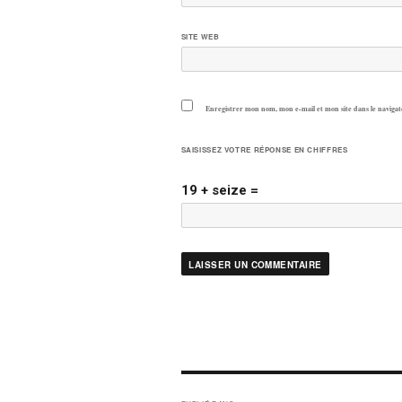
SITE WEB
Enregistrer mon nom, mon e-mail et mon site dans le navig
SAISISSEZ VOTRE RÉPONSE EN CHIFFRES
19 + seize =
NAVIGATION