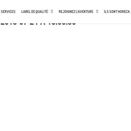
 SERVICES
LABEL DE QUALITÉ
REJOIGNEZ L’AVENTURE
ILS SONT HORECA
018-07-24 À 18.06.50