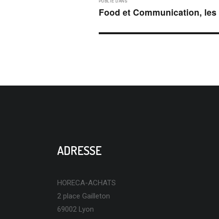
PUBLIÉ DANS
DE
Food et Communication, les
L’ARTICLE
ADRESSE
HORECA-ACHATS
2 place Gailleton
69002 Lyon