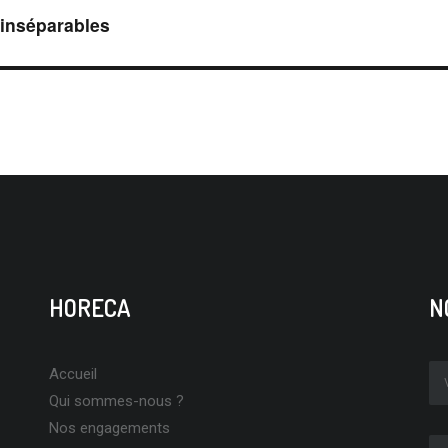
 inséparables
HORECA
N
Accueil
Qui sommes-nous ?
Nos engagements