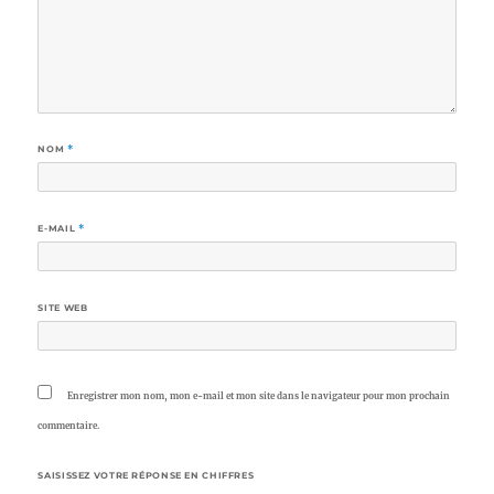
NOM
*
E-MAIL
*
SITE WEB
Enregistrer mon nom, mon e-mail et mon site dans le navigateur pour mon prochain
commentaire.
SAISISSEZ VOTRE RÉPONSE EN CHIFFRES