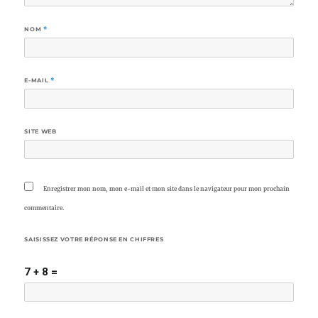
NOM
*
E-MAIL
*
SITE WEB
Enregistrer mon nom, mon e-mail et mon site dans le navigateur pour mon prochain
commentaire.
SAISISSEZ VOTRE RÉPONSE EN CHIFFRES
7 + 8 =